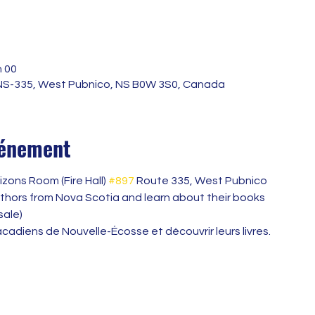
h 00
NS-335, West Pubnico, NS B0W 3S0, Canada
vénement
zons Room (Fire Hall) 
#897
 Route 335, West Pubnico
thors from Nova Scotia and learn about their books
sale)
cadiens de Nouvelle-Écosse et découvrir leurs livres.