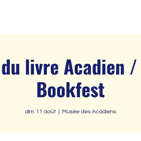
Accueil
À propos de
Devenir membre
Évén
 du livre Acadien 
Bookfest
dim. 11 août
  |  
Musée des Acadiens