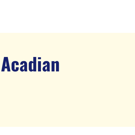
ements
Nos aînés
More
/ Acadian