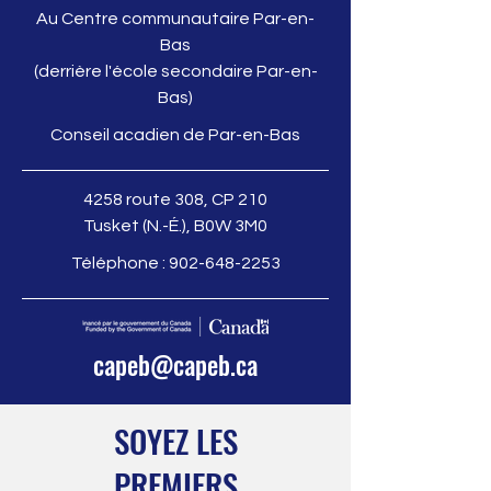
Au Centre communautaire Par-en-
Bas
(derrière l'école secondaire Par-en-
Bas)
Conseil acadien de Par-en-Bas
4258 route 308, CP 210
Tusket (N.-É.), B0W 3M0
Téléphone :
902-648-2253
capeb@capeb.ca
SOYEZ LES
PREMIERS