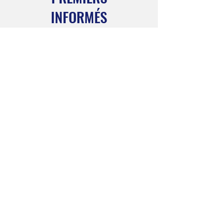
INFORMÉS
Inscrivez-vous à notre bulletin
mensuel pour rester informé
Abonnez-vous maintenant