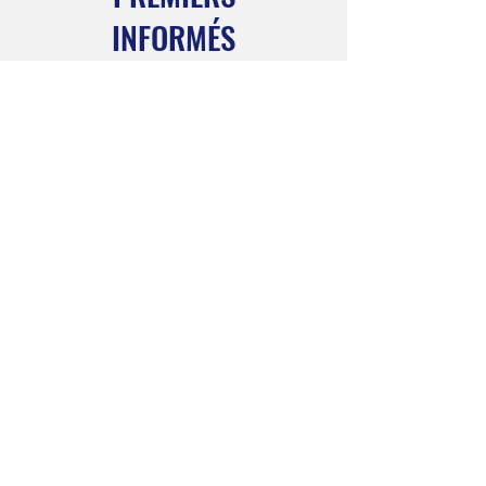
INFORMÉS
Inscrivez-vous à notre bulletin
mensuel pour rester informé
Abonnez-vous maintenant