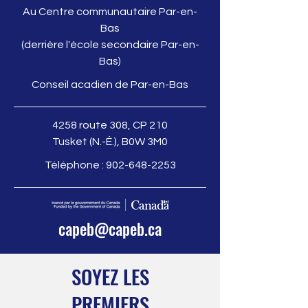
Au Centre communautaire Par-en-
Bas
(derrière l'école secondaire Par-en-
Bas)
Conseil acadien de Par-en-Bas
4258 route 308, CP 210
Tusket (N.-É.), B0W 3M0
Téléphone :
902-648-2253
capeb@capeb.ca
SOYEZ LES
PREMIERS