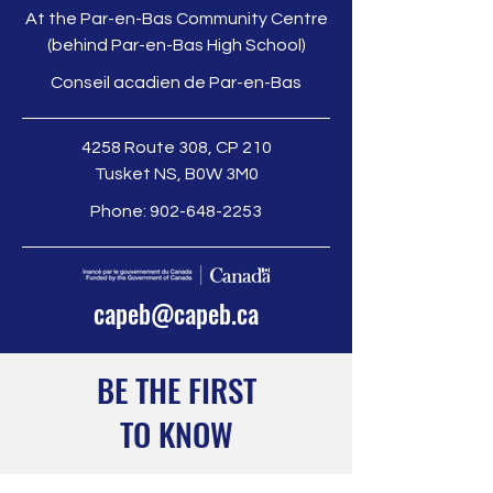
At the Par-en-Bas Community Centre
(behind Par-en-Bas High School)
Conseil acadien de Par-en-Bas
4258 Route 308, CP 210
Tusket NS, B0W 3M0
Phone:
902-648-2253
capeb@capeb.ca
BE THE FIRST
TO KNOW