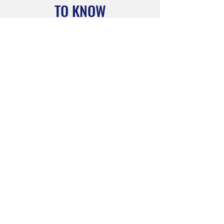
TO KNOW
Sign up to our monthly
newsletter to stay informed
Subscribe Now